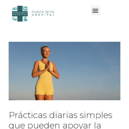
Servicios y especialidades
Prácticas diarias simples
que pueden apoyar la