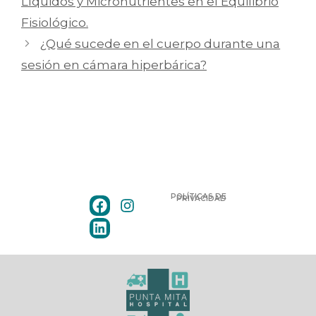
Líquidos y Micronutrientes en el Equilibrio
Fisiológico.
¿Qué sucede en el cuerpo durante una
sesión en cámara hiperbárica?
POLÍTICAS DE
PRIVACIDAD