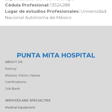
Cédula Profesional:
13524288
Lugar de estudios Profesionales:
Universidad
Nacional Autónoma de México
PUNTA MITA HOSPITAL
ABOUT US
History
Mission, Vision, Values
Certifications
Job Bank
SERVICES AND SPECIALTIES
Medical equipment